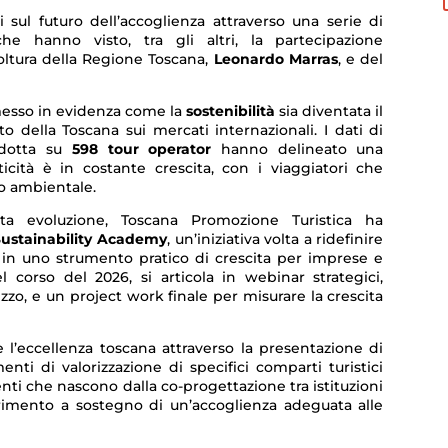
 sul futuro dell’accoglienza attraverso una serie di
he hanno visto, tra gli altri, la partecipazione
oltura della Regione Toscana,
Leonardo Marras
, e del
a messo in evidenza come la
sostenibilità
sia diventata il
 della Toscana sui mercati internazionali. I dati di
ndotta su
598 tour operator
hanno delineato una
ticità è in costante crescita, con i viaggiatori che
o ambientale.
a evoluzione, Toscana Promozione Turistica ha
Sustainability Academy
, un’iniziativa volta a ridefinire
in uno strumento pratico di crescita per imprese e
el corso del 2026, si articola in webinar strategici,
zzo, e un project work finale per misurare la crescita
e l’eccellenza toscana attraverso la presentazione di
enti di valorizzazione di specifici comparti turistici
enti che nascono dalla co-progettazione tra istituzioni
ferimento a sostegno di un’accoglienza adeguata alle