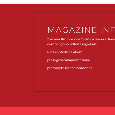
MAGAZINE IN
Toscana Promozione Turistica lavora al fianco 
compongono l’offerta regionale.
Press & Media relation:
press@toscanapromozione
promo@toscanapromozione