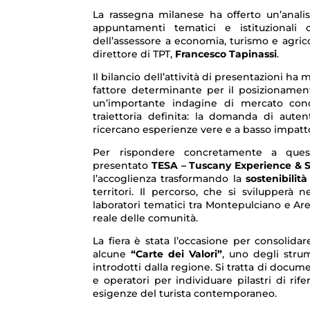
La rassegna milanese ha offerto un’analisi
appuntamenti tematici e istituzionali c
dell’assessore a economia, turismo e agric
direttore di TPT,
Francesco Tapinassi
.
Il bilancio dell’attività di presentazioni h
fattore determinante per il posizionamento
un’importante indagine di mercato co
traiettoria definita: la domanda di auten
ricercano esperienze vere e a basso impatt
Per rispondere concretamente a quest
presentato
TESA – Tuscany Experience & 
l’accoglienza trasformando la
sostenibilità
territori. Il percorso, che si svilupperà n
laboratori tematici tra Montepulciano e Are
reale delle comunità.
La fiera è stata l’occasione per consolidar
alcune
“Carte dei Valori”
, uno degli strum
introdotti dalla regione. Si tratta di docum
e operatori per individuare pilastri di ri
esigenze del turista contemporaneo.