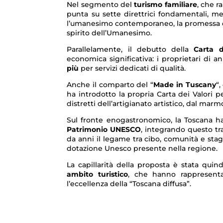
Nel segmento del
turismo familiare
, che r
punta su sette direttrici fondamentali, me
l’umanesimo contemporaneo, la promessa cio
spirito dell’Umanesimo.
Parallelamente, il debutto della
Carta d
economica significativa: i proprietari di a
più
per servizi dedicati di qualità.
Anche il comparto del “
Made in Tuscany
“,
ha introdotto la propria Carta dei Valori pe
distretti dell’artigianato artistico, dal marmo
Sul fronte enogastronomico, la Toscana ha
Patrimonio UNESCO
, integrando questo t
da anni il legame tra cibo, comunità e stagi
dotazione Unesco presente nella regione.
La capillarità della proposta è stata qui
ambito turistico
, che hanno rappresentat
l’eccellenza della “Toscana diffusa”.