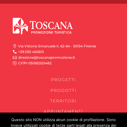
Via Vittorio Emanuele II, 62-64 - 50134 Firenze

+39 055 462801

direzione@toscanapromozione.it

CF/PI 05065320482

PROGETTI
PRODOTTI
TERRITORI
APPUNTAMENTI
Questo sito NON utilizza alcun cookie di profilazione. Sono
invece utilizzati cookie di terze parti legati alla presenza dei