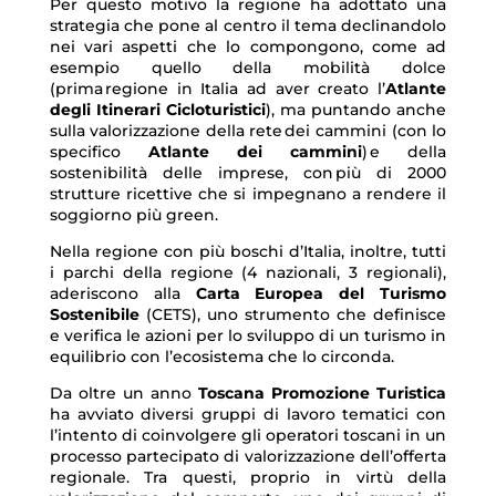
Per questo motivo la regione ha adottato una
strategia che pone al centro il tema declinandolo
nei vari aspetti che lo compongono, come ad
esempio quello della mobilità dolce
(prima regione in Italia ad aver creato l’
Atlante
degli Itinerari Cicloturistici
), ma puntando anche
sulla valorizzazione della rete dei cammini (con lo
specifico
Atlante dei cammini
) e della
sostenibilità delle imprese, con più di 2000
strutture ricettive che si impegnano a rendere il
soggiorno più green.
Nella regione con più boschi d’Italia, inoltre, tutti
i parchi della regione (4 nazionali, 3 regionali),
aderiscono alla
Carta Europea del Turismo
Sostenibile
(CETS), uno strumento che definisce
e verifica le azioni per lo sviluppo di un turismo in
equilibrio con l’ecosistema che lo circonda.
Da oltre un anno
Toscana Promozione Turistica
ha avviato diversi gruppi di lavoro tematici con
l’intento di coinvolgere gli operatori toscani in un
processo partecipato di valorizzazione dell’offerta
regionale. Tra questi, proprio in virtù della