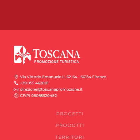
Via Vittorio Emanuele II, 62-64 - 50134 Firenze

+39 055 462801

direzione@toscanapromozione.it

CF/PI 05065320482

PROGETTI
PRODOTTI
TERRITORI