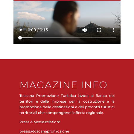
MAGAZINE INFO
Toscana Promozione Turistica lavora al fianco dei
territori e delle imprese per la costruzione e la
promozione delle destinazioni e dei prodotti turistici
territoriali che compongono l’offerta regionale.
Press & Media relation:
press@toscanapromozione