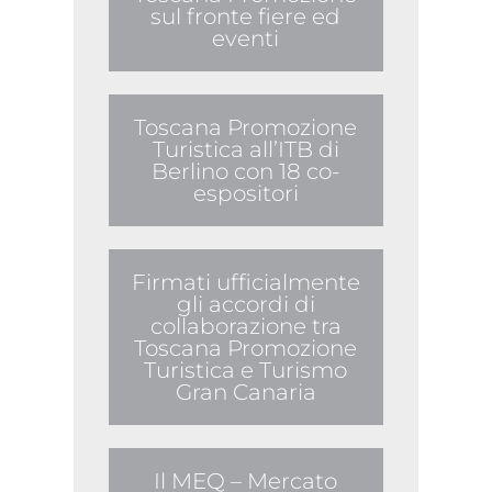
sul fronte fiere ed
eventi
Toscana Promozione
Turistica all’ITB di
Berlino con 18 co-
espositori
Firmati ufficialmente
gli accordi di
collaborazione tra
Toscana Promozione
Turistica e Turismo
Gran Canaria
Il MEQ – Mercato