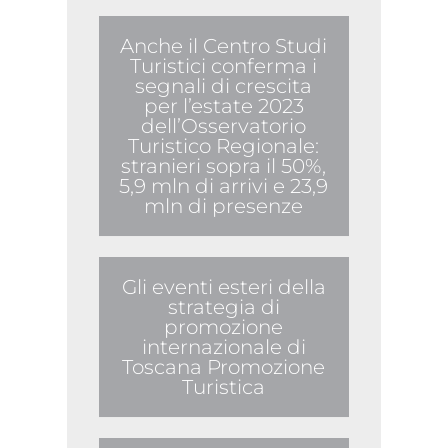
Anche il Centro Studi
Turistici conferma i
segnali di crescita
per l’estate 2023
dell’Osservatorio
Turistico Regionale:
stranieri sopra il 50%,
5,9 mln di arrivi e 23,9
mln di presenze
Gli eventi esteri della
strategia di
promozione
internazionale di
Toscana Promozione
Turistica