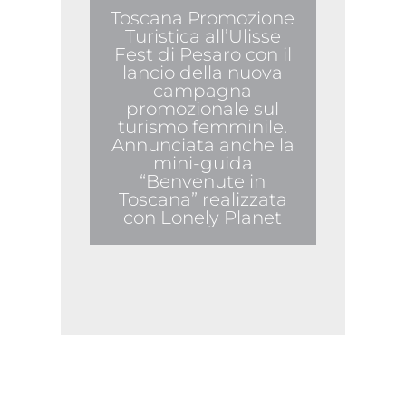
Toscana Promozione
Turistica all’Ulisse
Fest di Pesaro con il
lancio della nuova
campagna
promozionale sul
turismo femminile.
Annunciata anche la
mini-guida
“Benvenute in
Toscana” realizzata
con Lonely Planet