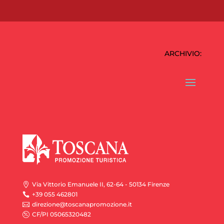
ARCHIVIO:
Via Vittorio Emanuele II, 62-64 - 50134 Firenze

+39 055 462801

direzione@toscanapromozione.it

CF/PI 05065320482
