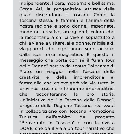
Indipendente, libera, moderna e bellissima.
Come Ati, la progenitrice etrusca dalla
quale discendono i toscani. Come la
Toscana stessa. È femminile l’anima della
nostra regione e sono donne, impegnate,
moderne, creative, accoglienti, coloro che
la raccontano a chi ci vive e soprattutto a
chi la viene a visitare, alle donne, migliaia di
viaggiatrici che ogni anno sono attratte
dalla sua forza magnetica. È questo il
messaggio che porta con sé il “Gran Tour
delle Donne” partito dal teatro Politeama di
Prato, un viaggio nella Toscana della
creatività e della imprenditoria al
femminile che coinvolgerà via via tutte le
province toscane e le donne imprenditrici
che racconteranno la loro storia.
Un’iniziativa de “La Toscana delle Donne”,
progetto della Regione Toscana, realizzata
in collaborazione con Toscana Promozione
Turistica nell’ambito del progetto
“Benvenute in Toscana” e con la rivista
DOVE, che dà il via a un tour narrativo che
ruota attorno a tante donne di successo del